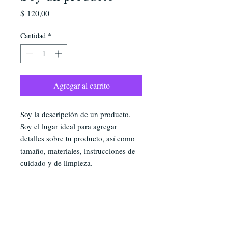
Precio
$ 120,00
Cantidad
*
Agregar al carrito
Soy la descripción de un producto. 
Soy el lugar ideal para agregar 
detalles sobre tu producto, así como 
tamaño, materiales, instrucciones de 
cuidado y de limpieza.
INFORMACIÓN DE
PRODUCTO
Soy la descripción de un producto. Soy el