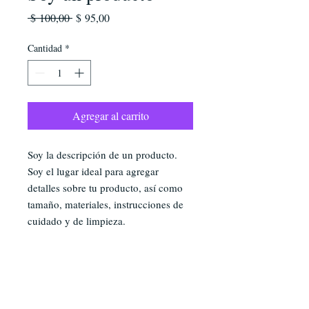
Precio
Precio
 $ 100,00 
$ 95,00
de
oferta
Cantidad
*
Agregar al carrito
Soy la descripción de un producto. 
Soy el lugar ideal para agregar 
detalles sobre tu producto, así como 
tamaño, materiales, instrucciones de 
cuidado y de limpieza.
INFORMACIÓN DE
PRODUCTO
Soy la descripción de un producto. Soy el