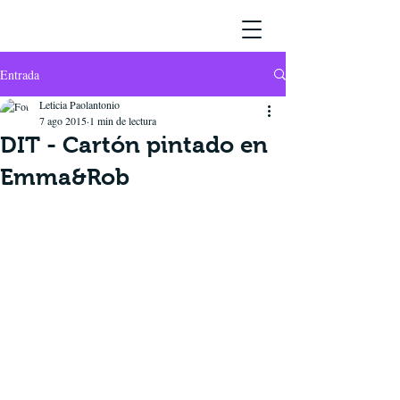
Entrada
Leticia Paolantonio
7 ago 2015
1 min de lectura
DIT - Cartón pintado en
Emma&Rob