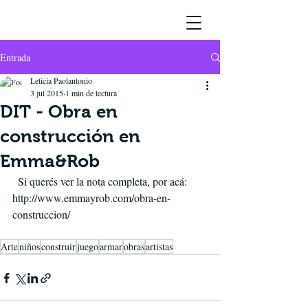
Entrada
Leticia Paolantonio
3 jul 2015
1 min de lectura
DIT - Obra en
construcción en
Emma&Rob
  Si querés ver la nota completa, por acá: 
http://www.emmayrob.com/obra-en-
construccion/
Arte
niños
construir
juego
armar
obras
artistas