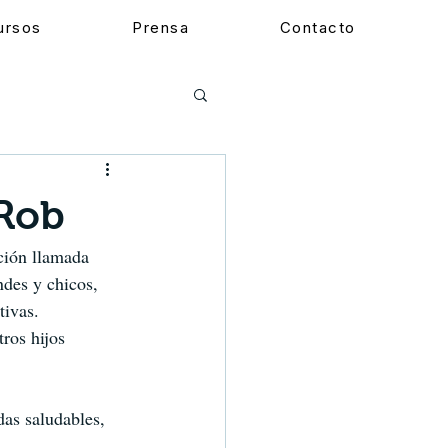
cursos
Prensa
Contacto
&Rob
ción llamada 
ndes y chicos, 
tivas. 
ros hijos 
as saludables, 