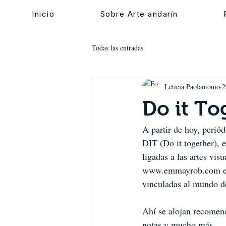
Inicio
Sobre Arte andarín
Todas las entradas
Leticia Paolantonio
2
Do it T
A partir de hoy, peri
DIT (Do it together), e
ligadas a las artes visu
www.emmayrob.com es u
vinculadas al mundo del
Ahí se alojan recomend
notas y mucho más.