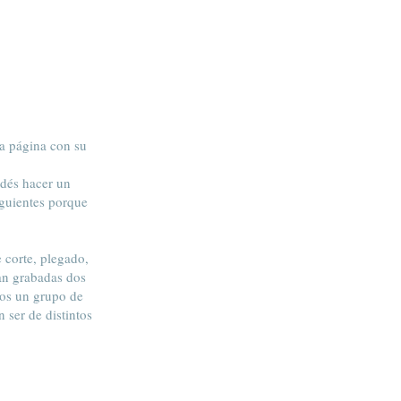
la página con su
odés hacer un
iguientes porque
 corte, plegado,
dan grabadas dos
mos un grupo de
 ser de distintos
.