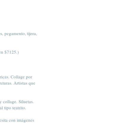
s, pegamento, tijera,
en $7125.)
icas. Collage por
turas. Artistas que
 collage. Siluetas.
 tipo teatrito.
lesita con imágenes