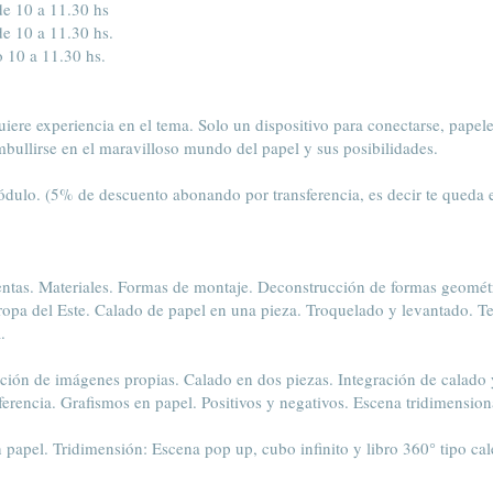
de 10 a 11.30 hs
e 10 a 11.30 hs.
 10 a 11.30 hs.
quiere experiencia en el tema. Solo un dispositivo para conectarse, papele
mbullirse en el maravilloso mundo del papel y sus posibilidades.
dulo. (5% de descuento abonando por transferencia, es decir te queda 
ntas. Materiales. Formas de montaje. Deconstrucción de formas geométr
opa del Este. Calado de papel en una pieza. Troquelado y levantado. Tex
.
ión de imágenes propias. Calado en dos piezas. Integración de calado y
ferencia. Grafismos en papel. Positivos y negativos. Escena tridimensional
 papel. Tridimensión: Escena pop up, cubo infinito y libro 360° tipo ca