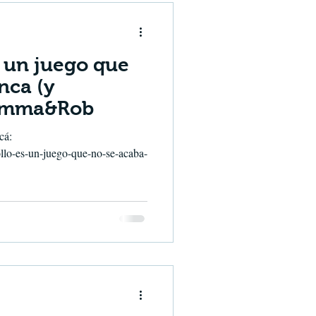
es un juego que
nca (y
 Emma&Rob
cá:
lo-es-un-juego-que-no-se-acaba-