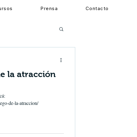
cursos
Prensa
Contacto
de la atracción
cá:
go-de-la-atraccion/