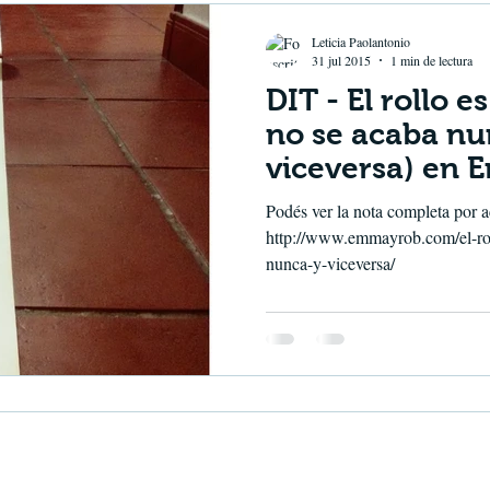
Leticia Paolantonio
31 jul 2015
1 min de lectura
DIT - El rollo 
no se acaba nu
viceversa) en
Podés ver la nota completa por a
http://www.emmayrob.com/el-rol
nunca-y-viceversa/