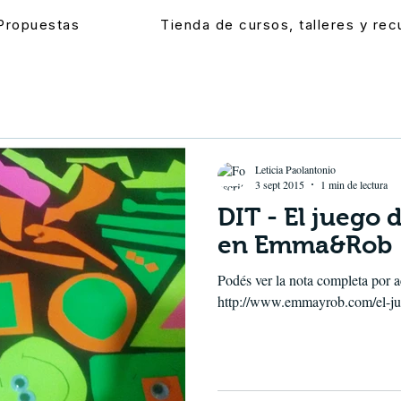
Propuestas
Tienda de cursos, talleres y re
Leticia Paolantonio
3 sept 2015
1 min de lectura
DIT - El juego 
en Emma&Rob
Podés ver la nota completa por a
http://www.emmayrob.com/el-jue